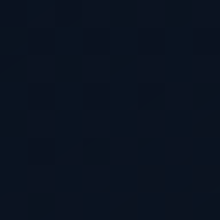
星空体育官方网站-关于CBA季后赛转会期
再迎强敌；拜仁慕尼黑遗憾出局；主帅态
度——底气十足；阵容厚度经受考验的信
息
90后怪蜀黍，8万人都在关注的篮球号。每早7:30，怪蜀黍
与你聊聊篮球那些事！ 本文为专业科普长文，阅读请慎
重！ NBA联盟中的每一支球队俱乐部都有超过100名员工。
首先明确一点，我猜楼主问的应该是一支球队俱乐部的
Basketball Operations（篮球运营部）部分的供职人员组成，也就
是我们俗称的“制服组”，其他部门最后会简略说。 以中国
球迷最熟悉的休斯顿火箭俱乐部为例来谈谈： 来源：
2013-14赛季季后赛火箭队全家福 除了大...