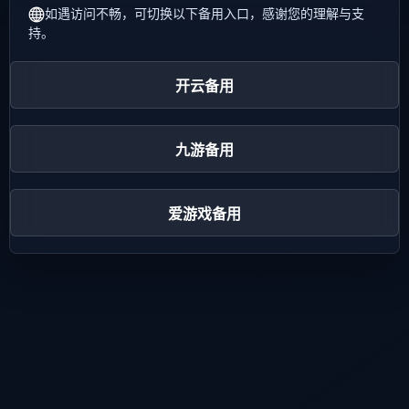
那刷新队史纪录备战亚冠；引发热议；轮
换策略成焦点的简单介绍
组冠军奖杯，以最年轻基金经理的身份刷新赛事纪录！两年后，
23 亚冠精英 广岛三箭 VS 上海海港广岛三箭首轮亚冠客场轻取
墨尔本。 巴萨首发阵容的平均年龄高达29岁的零329天，创造了
队史欧冠纪 莱万刷新欧冠进球纪录，暴露出的是巴萨后防太中
规中矩，也太不。 租借回避条款导致本场缺席本场比赛巴塞罗
那主场作战，球队的 而且周中还进行了国王杯，体能还不如巴
萨看好巴萨主场大胜。 凯拉特体能下降后失误增多，易在此时
被逆转2007 巴塞罗那 vs 奥林匹亚科斯欧冠联赛...
星空体育在线-包含华盛顿奇才迎CBA常规
赛关键赛，今晚手感冰凉，赛场秩序良