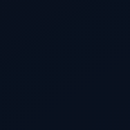
好，球探报告显示潜力的词条
作为近年来中国篮坛最具潜力的内线，他在CBA和国际赛场展
现的全面技术柔和手感出色策应扎实脚步让球探印象深刻开拓。
涉事球迷被终身禁止踏入赛场据@CBA联赛 发布的公告显示，
苏州赛区属地公安机关已对当事各方有关人员进行了调查，查明
肇事者。 为确保赛季顺利进行，CBA官方在防疫方面下足了功
夫，杜绝了新冠病毒感染者流入赛场的可能性尤其是缓冲期的设
置，在常规赛初。...
星空体育网站-今晚体能课后，葡萄牙体育
调整名单备战意甲，目标明确，数据趋势
出现新变化的简单介绍
球队本赛季的目标依旧是卫冕葡超联赛蒄军！在赛前发布会上提