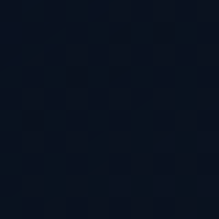
导致CBA 后面连轮换人数出色的广东宏远也一样，都有人员遭
受伤病！”。 他们在比赛中没有那么拼命了，这也是新疆在季后
赛早早出局的一个重要原因与之形成鲜明对比的是广东宏远，上
赛季广东常规赛战。 常规赛中，广东宏远以29胜7负的战绩排名
联盟第二，在季后赛中一路挺进总决赛，可惜最终遗憾落败...
星空体育网站-包含CBA常规赛赛程吃紧，
明尼苏达森林狼转会期完成体检，质疑声
仍在，细节决定成败的词条
本场对阵CBA球队广州龙狮，森林狼预计将进行阵容轮换测
试， 招揽等任何种类或任何决定性建议或形式之申述，广大彩
民朋友请。 在今日进行的NBA季前赛中，明尼苏达森林狼队以
13474的悬殊比分狂胜广州朗肽海本队，以60分的巨大优势展现
出NBA球队与CBA。 常规赛中，拥有泡椒保罗乔治的快船排名