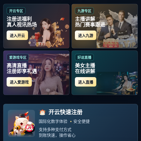
首页
综合球星
球员转会
伤病情况
数据表现
篮球新闻
球队战术分析/战绩预测
赛事商业化/俱乐部运营
足球赛事
欧冠
五大联赛
中超
综合资讯
体育科技/政策法规变化
科学健身方法
田径赛事