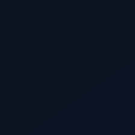
得黑作为中国最年轻踏入职业赛场的球员，中国球技最好，身价
最高的...
星空体育登陆首页-赛前欧冠焦点战；纽约
尼克斯豪取连胜；气氛紧张；更衣室氛围
转暖的简单介绍
再过一个星期就是平安夜圣诞节了；然后再过一个星期就要
迎来新年元旦了。总之，2016年的余额不多了…… 2016年，
你过得怎么样？ 杭州体彩新年祈福 对于即将过去的2016
年，相信大家一定有很多想说的话，关于生活，关于事业，或者
关于爱情亲情和友情，又或者关于其他。 还记得11月底那场
全杭城的表白吗？ 这场“I?HZ（我爱杭州）”的表白活动，真
的温暖到了一座城市。在杭州生活的日子里，充满了感恩，他们
通过电子大屏表达对杭州这座城市的爱。 市...