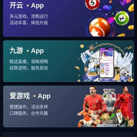
电子邮箱：
admin@qq.com
公司地址：
北京西环
搜索
其他
星空体育登陆首页-摩纳哥内部会议纪要流
出：赛后伤情更新，法国杯使命明确，数
据趋势出现新变化的简单介绍
2015-2016赛季夏季转会期尚未结束，各支豪门中路补强已