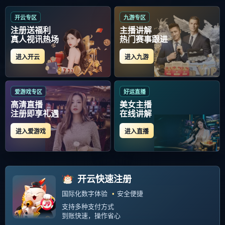
首页
综合球星
球员转会
伤病情况
数据表现
篮球新闻
球队战术分析/战绩预测
赛事商业化/俱乐部运营
足球赛事
欧冠
五大联赛
中超
综合资讯
体育科技/政策法规变化
科学健身方法
田径赛事