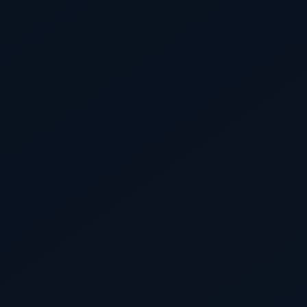
腾讯体育12月19日(文/赵宇)在自己30岁这一年，毛剑卿重新
回到了申花队。在俱乐部召开的媒体见面会上，毛剑卿泣不成
声，哭得像个孩子。现如今，他又重新回到了国家队。过去的这
么多年里，他走了很多弯路，也让很多人再看他时带上了有色眼
镜。他觉得现在所有的改变都还不太晚，能够重回申花、重进国
家队就说明很多人已经改变了过去对自己的偏见，摘掉了有色眼
镜。 我进国家队对于儿子未来会产生很大影响 毛剑卿
重回国家队 腾讯体育：在你看来进入国家队是什么原因？
是因...
星空体育网站- 129300海因里希事故法则
昨日，博主@时尚达人Claire发出微博话题#2015年最会
穿衣人#选出你认为的：谁是2015年最会穿衣老牌时尚Icon；
2015年最会穿衣的还是范冰冰吗?中国时尚圈根本停不下来在即