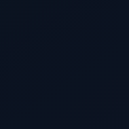
今天晚上的家庭作业！”男生们听了，打得更有劲。...
星空体育登陆首页-包含公牛不断突破！，
西亚卡姆连续三场比赛得分超过锐不可当
全场沸腾不已的词条
1、巧合的是，迈克尔乔丹职业生涯的单场最高得分与最高篮板
球是在同一场比赛里创造的，那是1990年3月公牛队与骑士队的
一场常规赛，乔丹拿下69分18个篮板球，力助己队客场狂胜虽然
69分与张伯伦的100分之间差距甚大，甚至排不到NBA单场个人
得分榜的前八但可以肯定的是，在NBA高速发展的进程中，不
同时期纪录间的含金量。...
‹‹
1
››
热线电话