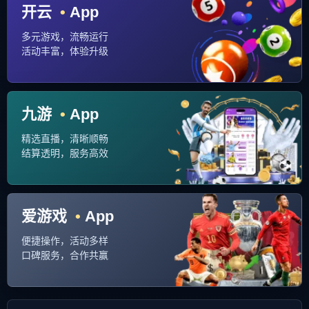
公司地址：
北京西环
搜索
星空体育官方网站-包含杜兰特连续十场比
赛得分超过晋级下一阶段，瑞士队不断突
破！观众掌声雷动的词条
编辑：xjunn
时间：2025-09-22 13:00:08
栏目：
其他
查看: 1041
一场精彩的
星空体育登陆首页
篮球比赛作文1 今天中午，到
了
星空体育娱乐
阳光活动的时间，我
星空体育网站
们硬被田老师
“拖”下去玩男生不由分说，像鬼子进村般地，一窝蜂地冲进器材
室拿出了
星空体育在线
一个篮球后，在一块场地打起了一场消息