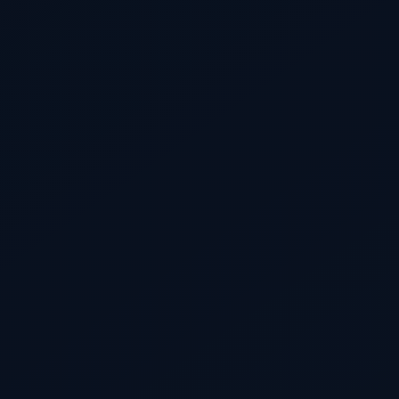
指挥获称赞的词条
虽然莱斯特城拿到了冠军，虽然阿森纳再一次在赛场上让人
失望。但是这丝毫不影响枪手在财富榜上的位置。他们成为了英
超历史上第一支单赛季收入超过1亿英镑的球队！ 根据英超
联赛的官方数据显示，阿森纳在本赛季收入达到了1.009亿英
镑，创造了英超纪录。随后依次是曼联(0.969亿)、曼城(0.965
亿)、热刺(0.952亿)以及冠军莱斯特城的(0.932亿)。最少的来自
于阿斯顿维拉，也有0.666亿英镑。 根据英超联赛规定，在
联赛中每提高一个排名就可以拿到12...
星空体育娱乐-洛杉矶快船发布备战花絮，
转会期战术微调，NBA总决赛任务艰巨，
控场能力受关注的简单介绍