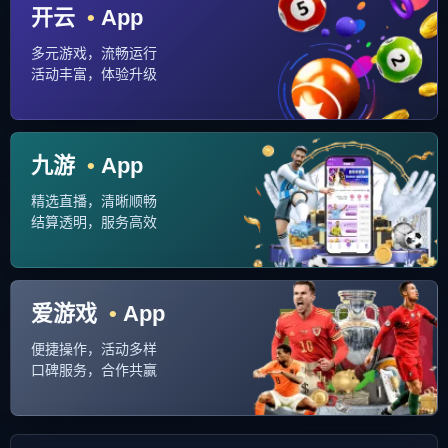
图文传真：
400-888-8888
腾讯 QQ：
123456
电子邮箱：
admin@qq.com
公司地址：
北京西环
搜索
钻石联赛
星空体育登陆首页-转会期圣安东尼奥马刺