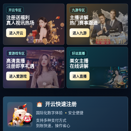
首页
综合球星
球员转会
伤病情况
数据表现
篮球新闻
球队战术分析/战绩预测
赛事商业化/俱乐部运营
足球赛事
欧冠
五大联赛
中超
综合资讯
体育科技/政策法规变化
科学健身方法
田径赛事