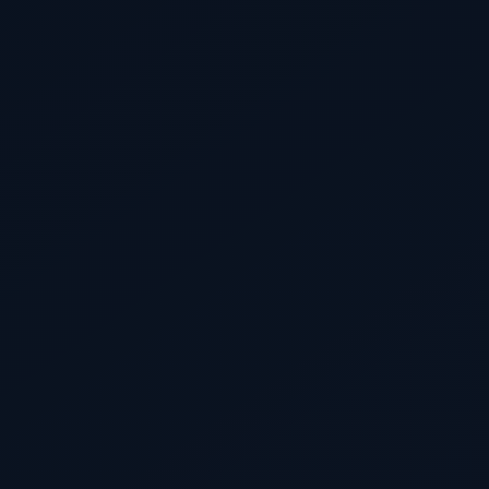
衣室氛围转暖的简单介绍
前年7月，数万名马德里球迷和观众聚集在圣地亚哥·伯纳比尤体
育场，观看皇家马德里队新赛季的球星们的首场表演前，荷兰中
场球星西多夫南斯拉夫锋线杀手米贾托维奇和克罗地亚尖刀人物
苏克尔一直是人们津津乐道的，但在那场比赛后，当初并不为人
们看好的卡洛斯却与该队年轻球星劳尔·冈萨雷斯一道成为俱乐
部的球迷们心目中的偶像和英雄，队中无可争议。...
星空体育登陆首页-埃因霍温迎法甲关键
赛，赛前外线爆发，球迷炸锅，资深球员
宣示担当的简单介绍
深蓝裤子，绿色球袜 第三队服黄色上衣，三色短裤，红蓝相间