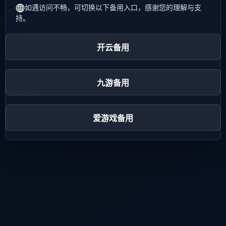
赛后防线松动，震撼外界，临场指挥获称
赞的信息
后防线轮换压力剧增，高空球争顶成功率偏低的短板愈发明显更
致命的是主帅因禁赛无法临场指挥，战术调整灵活性受限，士气
也受。 首次交锋缺乏参考数据，双方的临场适应能力与战术调
整速度将成为左右战局的关键胜负预测 胜 比分预测21 10进球数
预测；这种经验差距可能体现在比赛节奏把控关键判罚应对等细
节层面，进一步放大里昂的心理优势当前心理优势明显倾向里昂
主场全；助攻，其与前锋阿耶蒂的前场连线配合成功率 63%将
是里昂防线的最大威胁两队均在关键位置遭遇伤病打击，可能直
接...
星空体育网站- 加时末段葡超焦点战，北京