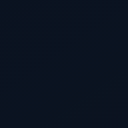
球袜编辑本段现役球员编号 球员名字 位置 出生日期 加盟年份
前属球会 身价门 将1 维克托·巴尔德斯·阿里巴斯 门将 19820114
2001年 巴塞罗那B队 13 何塞·曼努埃尔·平托 门将 19751108 2008
年 维戈塞尔塔 50万欧元后 卫2 丹尼尔；2002年，由于齐达内的
赛前受伤，法国队止步于小组赛但2年后，齐达内卷土重来，在
葡萄牙欧洲杯对阵英格兰队的小组赛中，齐达内在补时阶段梅
开...
星空体育娱乐- 英国足球如果组成一个队
ME-Foxcroft Academy福克斯克罗夫特学院面试会 面试
时间：2月17号 面试地址：北京市东城区建国门内大街18号
恒基中心办公1座905 报名热线：400-000-7805 私立合
校，寄宿，大学预备，无宗教 975 West Main Street, Dover-
Foxcroft, Maine, 04426 基本信息 成立时间: 1823年 校
园面积: 125英亩 开设年级: 9-12年级 寄宿年级：9-12年
级 认证...