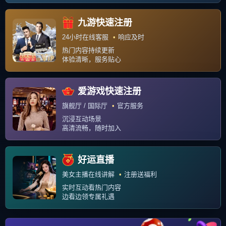
常见运动损伤防护与康复
钻石联赛
关于我们
其他
加载中...
首页
>
综合球星
>
伤病情况
综合球星
伤病情况
数据表现
球员转会
联系信息
全国咨询热线：400-888-8888