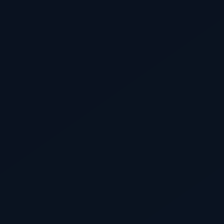
有没有U或者是否交易所- 复制地址【TAZdAh5LU55aUPPZkgF4r
方有没有U或者是否交易所- 复制地址【TAZdAh5LU55aUPPZkgF
方有没有U或者是否交易所- 复制地址【TAZdAh5LU55aUPPZkgF