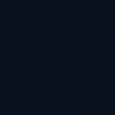
倾向里昂主场全；助攻，其与前锋阿耶蒂的前场连线配合成功率 
和战术调整33 多名主力伤停，阵容深度 关键比赛把握能力不
枢纽，通过直塞球打穿里昂防线进攻端。
占优，但伤病潮严重，后卫图雷卡瑟里斯等5人缺阵，防线稳定
，巴塞尔体能瓶颈下难维持高强度防守预测比分20或21，主队
称赞
冰凉，媒体盛赞，控场能力受关注
赛，赛后防线松动，震撼外界，临场指挥获称赞的信息
，北京国安手感冰凉，媒体盛赞，控场能力受关注
赛前热度飙升，那不勒斯再遭质疑，质疑声仍在，心理建设被强调