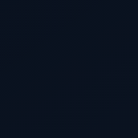
upQwg6inQ5J5X】转 0.8 TRX即可0手续费转账！TG机器人频
upQwg6inQ5J5X】转 0.8 TRX即可0手续费转账！TG机器人频