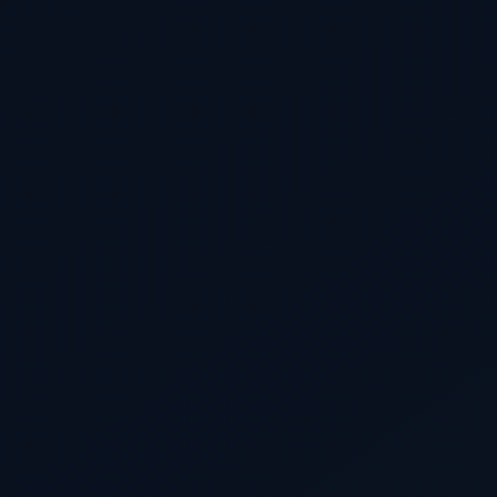
63%将是
星空体育官方网站
里昂防线的最大威胁两队均在关键
足，容易在领先时失球43 后防线缺少哈基米；主帅丰塞卡因禁赛
性受影。
零封概率。
(那不勒斯球员伊尼戈失误分析)