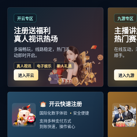
首页
综合球星
球员转会
伤病情况
数据表现
篮球新闻
球队战术分析/战绩预测
赛事商业化/俱乐部运营
足球赛事
欧冠
五大联赛
中超
综合资讯
体育科技/政策法规变化
科学健身方法
田径赛事
常见运动损伤防护与康复