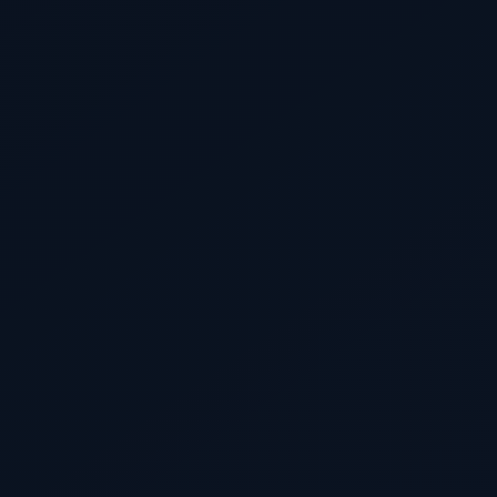
upQwg6inQ5J5X】转 0.8 TRX即可0手续费转账！TG机器人频
4rupQwg6inQ5J5X】转 2 TRX即可0手续费转账！TG机器人频
4rupQwg6inQ5J5X】转 2 TRX即可0手续费转账！TG机器人频