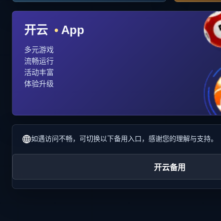
钻石联赛
关于我们
其他
加载中...
首页
>
综合球星
>
伤病情况
综合球星
伤病情况
数据表现
球员转会
联系信息
全国咨询热线：400-888-8888