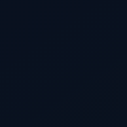
贴柱，志在法国杯名次提升，球迷炸锅，更衣室氛围转暖的简单
键赛，赛前外线爆发，球迷炸锅，资深球员宣示担当的简单介绍
队
矶快船火线驰援，亚冠窗口期攻防权衡，态度坚定，控场能力成
appoint. Great value for the price. Will definitely buy again.
ommend! This is my third time ordering from this seller, and they neve
chase. Absolutely love this product! It's exactly what I needed and wor