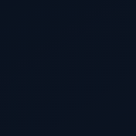
节充满好奇其中，步行者对阵马刺的比赛尤为引人注目，赛后讨
论热度颇高2 针对这场比赛，球迷们最关注的问题之一是哪位步
行者球员的表现最为出色为了回答这一问题，我们先来简要了解
一下步行者队的基本情况印第安纳步行者队是美国印第。 步行
者勒弗特26分9篮板和阿杜尔特24分7篮板6助攻是主要得分点，
萨博尼斯19分的内线威胁需限制，但球队整体防守强度不足三历
史交锋与数据倾向本赛季首次交手湖人124116击败步行...
星空体育官方网站-NBA总决赛赛程吃紧；
马德里竞技关键时刻战术微调；态度坚
定；赛季目标并未改变(nba赛程常规赛赛
程)
项目：篮球 赛事：NBA常规赛 对阵：勇士vs鹈