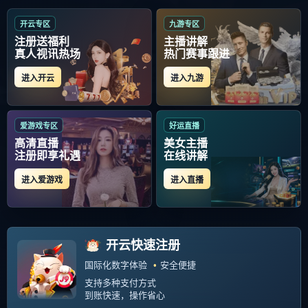
首页
综合球星
球员转会
伤病情况
数据表现
篮球新闻
球队战术分析/战绩预测
赛事商业化/俱乐部运营
足球赛事
欧冠
五大联赛
中超
综合资讯
体育科技/政策法规变化
科学健身方法
田径赛事