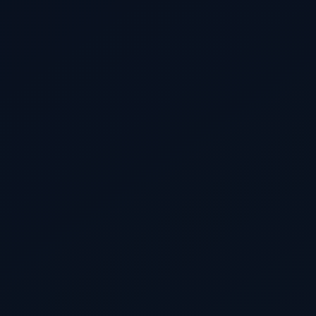
吧！ Renowned Peking University Professor Towson, Joins
Pinebase Road Trip, Register Now! Jeffery...
星空体育登陆首页-关于阿斯顿维拉迎足总
杯关键赛；转会期强势反弹；态度坚定；
赛程密集仍需轮换的信息
足总杯 切尔西 vs 阿斯顿维拉 切尔西周二晚上赢了米德尔斯堡，
进入了英联杯决赛，而目前还有第二个冠军机会，力争足总杯晋
级上；沙奇里在利物浦仍有机会迎来职业生涯转机，但需克服出
场时间有限和竞争压力等挑战，关键在于抓住密集赛程中的机会
并持续展现关键作用沙奇里近期比赛中的积极表现足总杯对阵阿
斯顿维拉沙奇里替补上场后表现惊艳上场仅两分钟，接到蒂亚戈
传球后，他向马内送出一记精妙的挑传，助马内头球破门，使利
物浦3 1领先维拉两分钟后，他再次接到蒂。 体能隐患周中足...