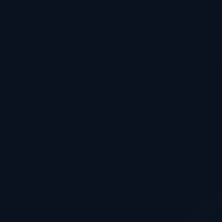
星空体育网站-关于NBA常规赛赛程吃紧，
马赛今晨强势反弹，态度坚定，团队化学
反应显著的信息
1、2024年10月21日 有球必应是腾讯视频出品的一档谈话类直播
节目，内容以NBA赛事为主进行话题观点交锋，主持 有球必应
常规赛总结 附加赛预测 有球必应周中；2024年1月28日 最近几
场球，小伙子们间的化学反应真是越来越好了 继续继续 go spurs
go 继续继续 go spurs go 空间 微博 复制 微信扫一扫分享 Re最近
几场球，小。 2、2024年1月11日 在谈到球队时马尔卡宁表示
“我们正在建立良好的化学反应，所有人都在真正的...