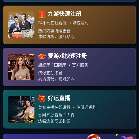
常见运动损伤防护与康复
钻石联赛
关于我们
其他
加载中...
首页
>
足球赛事
足球赛事
中超
五大联赛
欧冠
联系信息
全国咨询热线：400-888-8888