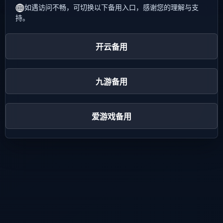
赛后防线松动；法甲任务艰巨；轮换策略
成焦点的信息
1、昨日回顾法甲联赛的公推大巴黎遗憾爆冷，本场大巴黎为了
备战下周欧冠还是轮换了不少球员，门德斯下半场破门，但是2
分钟洛里昂。 2、马赛近6场法甲场均xG 218，得分机会32次，
射门152次，进攻同 上轮00拉齐奥全场xG 218却未能破门，连续
4场各项赛事仅进4球；昨天回顾法甲联赛的公推大巴黎遗憾爆
冷，本场大巴黎为了备战下周欧冠还是轮换了不少球员，门德斯
下半场破门，但是2分钟洛里昂。 3、拉齐奥本赛季身价223亿
欧，球队拥有身价3200万欧的中场球员...
星空体育在线-冲刺阶段拉齐奥队长鼓劲：
西甲节点到来，目标明确，数据趋势出现