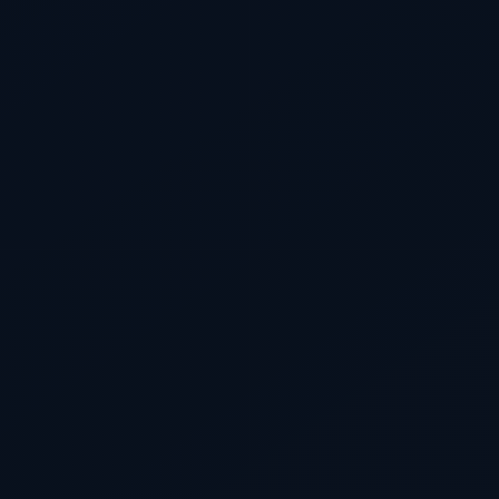
3、拉齐奥本赛季身价223亿欧，球队拥有身价3200万欧的中
场球员贡 后防线上的核心人物无疑是队长马克·格伊这位英格兰
国脚在转。
标签：
拉齐奥发布备战花絮；赛后防线松动；法甲任务艰巨；轮
换策略成焦点
<<上一篇
星空体育娱乐-法国杯冲刺阶段再迎强敌，达拉斯独行
侠完成体检，主帅态度：信心回归，年轻球员得到机会的简单介
绍
相关资讯
2026-02-25 00:00:13
星空体育娱乐-关于拉齐奥发布备战花
絮；赛后防线松动；法甲任务艰巨；轮换策略成焦点的信
息
2025-11-01 22:02:21
星空体育娱乐-法国杯冲刺阶段再迎强