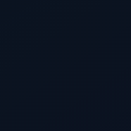
复制地址【THXfhfV6ThhYzt7d8mm4KL3dE5LWBbwb3s】
转 2 TRX即可0手续费转账!TG机器人: @jzzTRXbot 官网:
https://jzztrx.com
回复
wps
2026-03-22 06:47:44
楼主写的很经典！https://cn-wps.cn
回复
如何能量租赁
2026-03-22 22:30:55
免费转账波场网络的USDT - 1.28 TRX=1次转账次数 直接
节省80%!无视对方有没有U或者是否交易所- 复制地址
【TFy19ucCbpSLZR3PTS8VNgqnU3D2dwbMfw】转 1.28
TRX即可0手续费转账!TG机器人:@trxokokbot
回复
有道翻译
2026-03-23 04:45:19
楼主是好人！https://www.pc-youdao.it.com