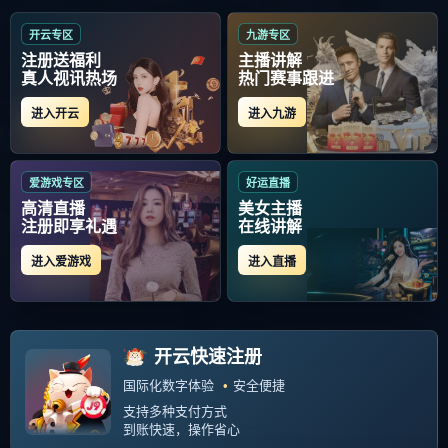
首页
综合球星
球员转会
伤病情况
数据表现
篮球新闻
球队战术分析/战绩预测
赛事商业化/俱乐部运营
足球赛事
欧冠
五大联赛
中超
综合资讯
体育科技/政策法规变化
科学健身方法
田径赛事
常见运动损伤防护与康复