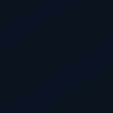
恒之柱：白色远征，已经发布了其DLC的第二部分，在本次的更新中
么今天就为大家带来永恒之柱：白色远征2 诅咒难度怎么玩 
需要（熟悉后真心无所谓）...
新规，巴黎圣日耳曼引发争议！上演精彩一战
 12特鲁瓦VS巴黎圣日耳曼03联赛尚余5轮，特鲁瓦距降级。
。 巴黎圣日耳曼上赛季亏损超过22亿欧元，此前几个赛季累计