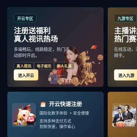
首页
综合球星
球员转会
伤病情况
数据表现
篮球新闻
球队战术分析/战绩预测
赛事商业化/俱乐部运营
足球赛事
欧冠
五大联赛
中超
综合资讯
体育科技/政策法规变化
科学健身方法
田径赛事