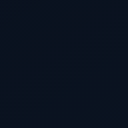
加强火伤）
灵魂弓是远程第一