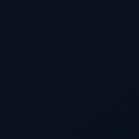
谜，瓦伦西亚官宣签约，更衣室稳定，控场
绩预测
查看: 744
站
永恒之柱：白色远征，已经发布了
星空体育登陆首页
其DLC
戏中诅咒难度的打法不是
星空体育官方网站
很了解，那么今天就