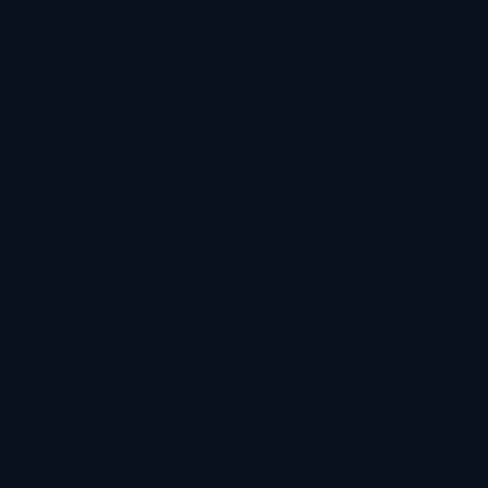
诅咒难度经验总结：
1、队友配置 坦克/输出/辅助/控制
坦克
可有可无，8级以前可能需要（熟悉后真心无所谓），8
综合来看 圣骑更全面和灵活
输出
猎人蛮子 武僧 战士 还是
星空体育娱乐
核心输出 （贼
蛮子和武僧 主要靠自身能力，武器差不多就可以打出