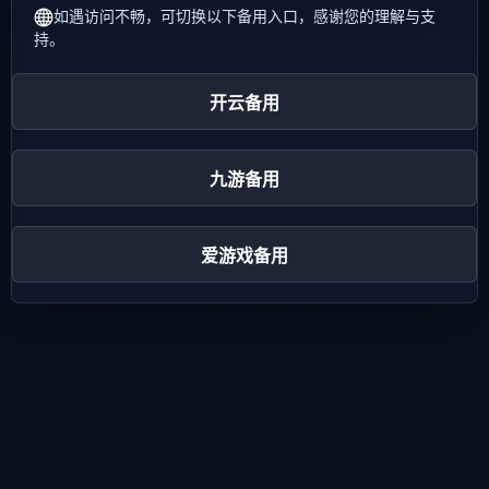
编辑：xjunn
时间：2025-11-07 20:08:59
栏目：
五大联赛
查看:
693
项目：篮球
赛事：NBA常规赛
对阵：勇士vs鹈鹕
开赛时间：2017年4月9日10:
星空体育登陆首页
00
直播平台：javascript:
星空体育娱乐
void(0)（百度“亿梦
足球”观看比赛高清视频直播）
视频直播地址：https:
星空体育官方网