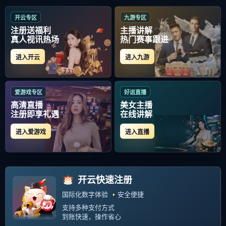
首页
综合球星
球员转会
伤病情况
数据表现
篮球新闻
球队战术分析/战绩预测
赛事商业化/俱乐部运营
足球赛事
欧冠
五大联赛
中超
综合资讯
体育科技/政策法规变化
科学健身方法
田径赛事
常见运动损伤防护与康复