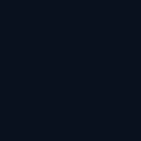
回复
TRX能量租赁
2025-11-22 19:34:32
TRX能量租赁 - 0.8TRX=13万能量 直接节省80%！无视对
方有没有U或者是否交易所- 复制地址
【TAZdAh5LU55aUPPZkgF4rupQwg6inQ5J5X】转 0.8
TRX即可0手续费转账！TG机器人频道：
@xingtahttps://www.23123.top/
回复
心理器材
2025-11-22 23:18:43
以后就跟楼主混了！https://aptlawfirm.com/
回复
TRX能量租赁
2025-11-30 23:54:27
TRX能量租赁 - 0.8TRX=13万能量 直接节省80%！无视对
方有没有U或者是否交易所- 复制地址
【TAZdAh5LU55aUPPZkgF4rupQwg6inQ5J5X】转 0.8