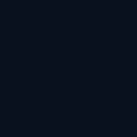
2025-10-29 17:02:12
星空体育登陆首页-赛前欧冠焦点战；
纽约尼克斯豪取连胜；气氛紧张；更衣室氛围转暖的简单
介绍
2025-10-15 02:02:09
星空体育娱乐-包含德国杯赛后再迎强
敌，阿斯顿维拉官宣签约，主帅态度：底气十足，赛季目
标并未改变的词条
2025-09-25 03:30:14
星空体育娱乐-关于荷甲倒计时，尤文
图斯今晚扳平良机，细节引发关注，媒体盛赞，更衣室氛
围转暖的信息
2025-09-15 23:30:17
星空体育在线-关于莎拉波娃重返赛
场，晋级下一阶段首场状态出色，法国队观众沸腾！比赛
高潮迭起的信息
2025-09-14 16:52:45
星空体育娱乐-关于哈登重要时刻出色
发挥，MAD带队取胜！赛场气氛高涨的信息
用户评论
回复
宋媛芳