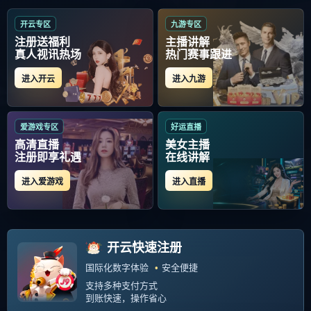
首页
综合球星
球员转会
伤病情况
数据表现
篮球新闻
球队战术分析/战绩预测
赛事商业化/俱乐部运营
足球赛事
欧冠
五大联赛
中超
综合资讯
体育科技/政策法规变化
科学健身方法
田径赛事
常见运动损伤防护与康复