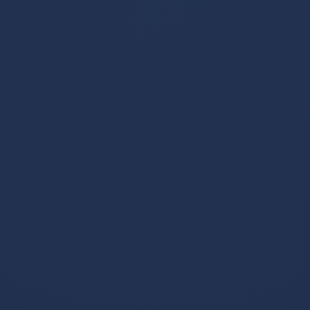
保利尼奥，今夏中超豪门广州恒大最大牌引援，现役巴
西国家队国脚，但是在热刺球迷眼中，他却是不折不扣的水货。
保利尼奥曾代表科林蒂安在86场巴西联赛中打进20球。在2013年
的联合会杯上，保利尼奥成为了时任巴西主帅斯科拉里麾下的关
键球员，出场5次打进2球，凭借一己之力传射淘汰乌拉圭，之后
又在决赛中冻结哈维和伊涅斯塔，帮助巴西3-0战胜西班牙夺
冠。也是在2013年夏天，保利尼奥以1700万英镑的高价远赴英
伦，热刺希望他能在英超延续这个进球势头。天空体育两位当家
解说，利物浦名宿卡拉格和曼联功勋加里-内维尔曾就保利尼奥
打赌，卡拉格认为保利尼奥一个赛季能进15球，而加里内维尔却
并不看好他。结果保利尼奥热刺生涯总共才进了6球，便灰溜溜
的来到了中超效力。输掉赌注的卡拉格不得不穿上死敌曼联的球
衣。当不上凤尾的保利尼奥来到了中超再次成为鸡头，希望他可
以在天河重振雄风。