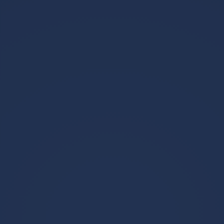
页
能想到他会在5年后自由身转会离队？
在穆里尼奥离开后，安切洛蒂成为皇马新帅。专注防守
的赫迪拉并不被安帅重视，两个赛季仅仅出差35次，奉献1个进
球和1次助攻。在2014-2015赛季，本就是玻璃体质的赫迪拉先是
在2014年9月大腿肌肉拉伤，随后又在2015年2月再度重伤，一个
赛季打打停停，尽管进入了合同年，但是却并没有获得足够的出
场机会。如今皇马防守型后腰位置上积攒了卢卡斯-席尔瓦、卡
塞米罗和伊利亚拉门迪，自感没有机会的赫迪拉选择自由身离队
也不失为一种最好的选择。远赴亚平宁赛场的赫迪拉却在比赛还
没开始之前便和相恋四年的超模女友莱娜分手，情场球场双双失
意。不知道这位昔日德国国青队队长何时能够从低迷中走出，或
是要持续沉沦，延续低迷状态？
保利尼奥