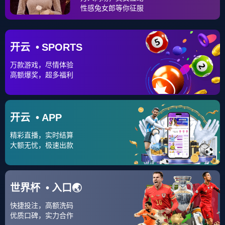
公司地址：
北京西环
搜索
星空体育登陆首页-摩纳哥内部会议纪要流
出：赛后伤情更新，法国杯使命明确，数
据趋势出现新变化的简单介绍
编辑：xjunn
时间：2025-11-06 11:04:24
栏目：
其他
查看: 1199
2015-2016赛季夏季转会期尚未结束，各支豪门中路补
强已经成为今夏最主要进补方向。曼联、米兰、国米、尤文纷纷
在后腰位置上完成重磅收购，施魏因斯泰格、施奈德林、孔多比
亚、比达尔以及很有可能完成转会巴萨的
星空体育官方网站
波