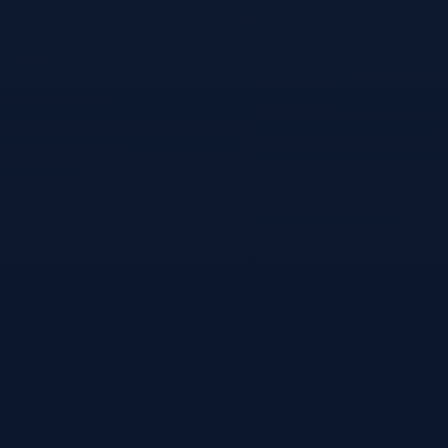
回复
1.5TRX能量租赁兑换
2026-01-28 00:44:22
浠€涔堟槸鑳介噺绉熻祦 - 1.5 TRX=1娆¤浆璐︽鏁?鐩存帴
鑺傜渷80%!鏃犺瀵规柟鏈夋病鏈塙鎴栬€呮槸鍚︿氦鏄撴
墍- 澶嶅埗鍦板潃銆怲
AZdAh5LU55aUPPZkgF4rupQwg6inQ5J5X銆戣浆 1.5 TRX
鍗冲彲0鎵嬬画璐硅浆璐?TG鏈哄櫒浜?
@trxokokbothttps://t.me/xingtatrx
回复
波场能量
2026-01-30 11:02:12
鑺傜渷USDT杞处鎵嬬画璐圭殑鏈€浣虫柟妗?- 1.5 TRX=1
娆¤浆璐︽鏁?鐩存帴鑺傜渷80%!鏃犺瀵规柟鏈夋病鏈塙
鎴栬€呮槸鍚︿氦鏄撴墍- 澶嶅埗鍦板潃銆怲
AZdAh5LU55aUPPZkgF4rupQwg6inQ5J5X銆戣浆 1.5 TRX
鍗冲彲0鎵嬬画璐硅浆璐?TG鏈哄櫒浜?
@trxokokbothttps://t.me/xingtatrx