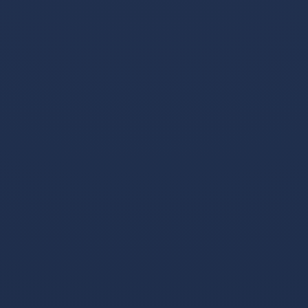
皮尔洛 哈维 杰拉德
今年夏天，也被看做是大师告别季，三位中场名将皮尔
洛、哈维、杰拉德离开了各自的球队，分赴美国和中东淘金。作
为尤文、巴萨和利物浦中场的球队，尽管告别名宿的阵痛十分残
忍，但是这种分手，无疑也是为了球队年轻化的进步。最终球员
选择为爱放手，离开世界足球中心，开始享受名望带来了快乐。
自皮尔洛离开国米转投米兰以后，世界足坛便多了一位
传奇，意甲、欧冠、世界杯等至尊荣誉皆已被他囊括，他甚至被
欧足联评选为“改变足球历史的20人”之一，其出众的大局观，极
强的组织能力，精湛的任意球射术引来无数足坛大伽点赞。现如
今，皮尔洛确定离开欧洲转战美职联，其职业生涯显然已经进入
倒计时阶段。而欧冠决赛，也成为了皮尔洛与他一生的对手哈维