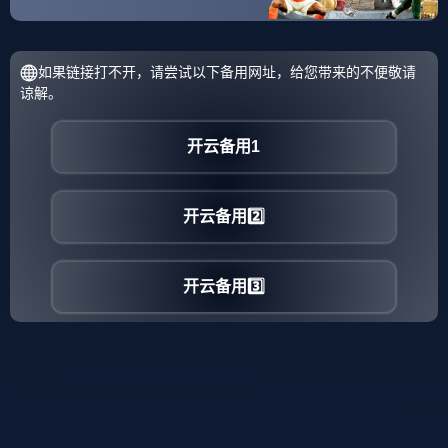
巴，在今夏转会市场上以往受困于中场乏力的各支豪门引援方向
明显，五大联赛“腰”孽横行，各支豪门纷纷上演捉“腰”记。
事实上，所谓后腰实为一种讹传。在早期足球中，随着
战术演变，球队的战术愈发重视防守，以往专职进攻的中场逐渐
分化出一位专职负责防守的球员，由于在足球术语常常使用数字
表述某一位置球员的人数，因此此时的后腰被称为“后1”，这一
说法传至中国之后，被演变为后幺（幺的含义即为数字一）。伴
随着足球走入广大民众之间，这一说法也被讹传为后腰。笔者将
回顾今夏各队中场诸将转会，盘点今夏转会市场叱咤风云，引无
数豪门齐捉腰的的众多中场名将。
施魏因斯泰格
今夏世界足坛转会市场转换门庭球员中最大牌的无疑是
有“小猪”诨号的前拜仁大将，现任德国国家队队长施魏因斯泰