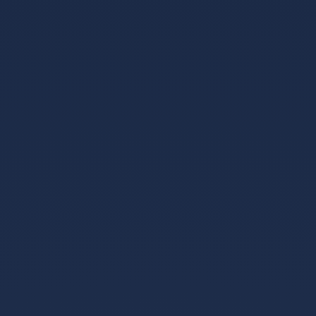
而在上个赛季，尽管曾伤停两个月，但是波巴依旧为尤
文出场44次，打进12球，完成7次助攻。场均过人2.4次，抢断2.8
次，关键传球2.2次，可谓攻守兼备。在欧冠中，波巴的传球成
功率高达83%，活动范围覆盖全场，9场欧冠在对方禁区内触球
24次。起初他被视作是新维埃拉，然后现在更多人相信他是下一
个齐达内，法国足球全新的旗帜。
据《马卡报》透露，巴萨已经拍出1.1亿欧元敲定波巴
加盟，由于巴萨无法在今夏注册新援，红蓝军团下赛季很可能把
法国人租回尤文图斯。然后尤文方面却始终对这笔转会保持暧昧
状态，毕竟皮尔洛已经转会，比达尔也很有可能加盟拜仁，一旦
中场MVP三人组集体离队，尤文中场或许会彻底瘫痪。但是巴
萨的回租条款可以避免尤文中场三人全部走光，如今巴托梅乌连
任巴萨主席，这笔转会也有可能得以继续进行。