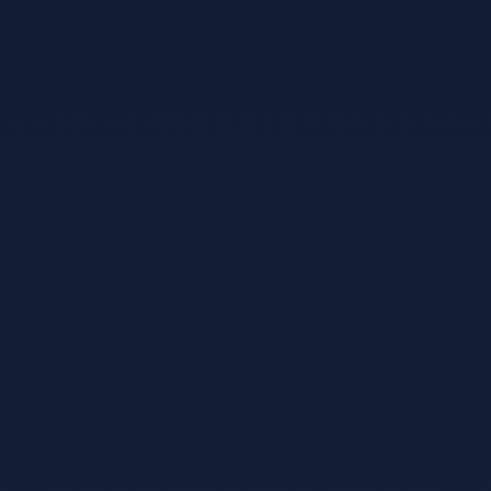
杯。
然而施魏因斯泰格贵为德国队长，拜仁名宿，巴拉克传
人，十数年德甲拼杀，也积累了遍体伤病缠身。上赛季在拜仁倦
勤数月，直到联赛结束前才伤愈复出。如今来到竞争更激烈的英
超，能否适应肌肉足球尚未可知，如何用好这位昔日爱将，劳逸
结合发挥最大补腰功效，成为范加尔面前最大难题。
施奈德林
常玩著名足球游戏Football Manager的网友都知道这样一
句话，“师奶（施奈德林）黑孔（孔多比亚），得其一可安天
下”。如今孔多比亚远赴意甲，而施奈德林却为曼联以2500万英
镑招致阵中。场均抢断3.
星空体育娱乐
4次，对抗成功率超6成，
场均拦截2.
星空体育在线
1次，连续两赛季英超出场30+。2500万
镑和当年招致范佩西时价格相当，但是这一次从历史数据来看，