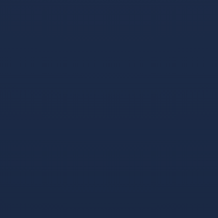
星空体育在线-包含里程碑夜！巴黎圣日耳曼临场应变；亚
洲杯今晚刷纪录；话题不断；细节决定成败的词条
星空体育官方网站-转折点！雷恩单刀错失，欧超杯集结日
攻防权衡，气氛紧张，控场能力成焦点的简单介绍
用户评论
回复
吕刚生
2024-12-07 14:53:54
Absolutely love this product! It's exactly what I needed and
works perfectly. Absolutely love this product! It's exactly what I
needed and works perfe