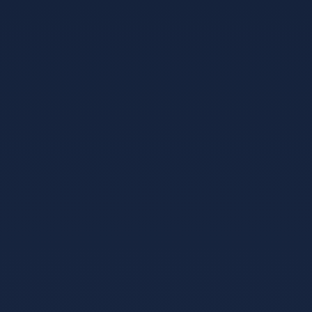
火车站，2000万欧元的转会费也着实令红黑拥趸兴奋了一番。
2000万欧元到底值不值？至少从近三个赛季在热那亚的
表现来看，贝尔托拉奇的确是可以信任的大腿。在2014-2015赛
季中，贝尔托拉奇34次出场贡献6球8助攻，场均传球43.6次，并
贡献1.4次关键助攻。而在防守方面，这位小将又可以贡献2.1次
拦截，实为攻守兼备的青年才俊，假以时日，或许可以达到甚至
超过马尔基西奥的成就。从米兰和里昂的热身赛来看，贝尔托拉
奇出场在了中场边路的位置，倘若他
星空体育网站
可以发挥出在
热那亚时的效用，毫无疑问他完全可以坐稳米兰的主力。
孔多比亚
孔多比亚身高1.88米，体重80公斤，一双长腿惊为天
人，甚至不需要过多的跑动就可以控制球权。当他的一张长脸出
现在国米皮内蒂纳基地，无数蓝黑死忠在微博上开玩笑的惊呼这