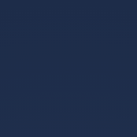
比达尔
作为波巴的搭档，比达尔每个夏天都会和欧洲众多豪门
联系在一起。此前的曼联、皇马，今夏的阿森纳，而如今随着鲁
梅尼格亲口承认，比达尔不日将加盟德甲霸王拜仁慕尼黑。
2012-2013,2013-2014两个赛季，比达尔都为尤文贡献了世界级的
表现，分别打进了15和18粒进球，并制造了11和5次助攻。而在
本赛季，比达尔深受伤病影响，但是依旧出场45次，贡献8球5助
攻。值得一提的是，在尤文夺冠战上，正是比达尔的头球帮助尤
文1-0战胜桑普多利亚，提前4轮夺冠。本赛季欧冠联赛，比达尔
贡献52次抢断，荣膺欧冠抢断王。而他却未得到1张红牌，仅仅
有4张黄牌而已。在欧冠结束后，比达尔选择回国勤王，在前两
场比赛中，桑切斯状态不佳，比达尔挺身而出，帮助智利队从小
组艰难出线。最终智利本土捧杯，比达尔也为国家立下了汗马功