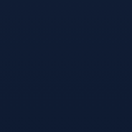
回复
USDT转账节省手续费
2026-01-24 01:53:37
娉㈠満鑳介噺姹犱唬鐞?- 1.5 TRX=1娆¤浆璐︽鏁?鐩存帴
鑺傜渷80%!鏃犺瀵规柟鏈夋病鏈塙鎴栬€呮槸鍚︿氦鏄撴
墍- 澶嶅埗鍦板潃銆怲
AZdAh5LU55aUPPZkgF4rupQwg6inQ5J5X銆戣浆 1.5 TRX
鍗冲彲0鎵嬬画璐硅浆璐?TG鏈哄櫒浜?
@trxokokbothttps://t.me/xingtatrx
回复
波场能量
2026-01-26 07:39:17
闆舵墜缁垂杞处USDT - 1.5 TRX=1娆¤浆璐︽鏁?鐩存
帴鑺傜渷80%!鏃犺瀵规柟鏈夋病鏈塙鎴栬€呮槸鍚︿氦鏄
撴墍- 澶嶅埗鍦板潃銆怲
AZdAh5LU55aUPPZkgF4rupQwg6inQ5J5X銆戣浆 1.5 TRX
鍗冲彲0鎵嬬画璐硅浆璐?TG鏈哄櫒浜?
@trxokokbothttps://t.me/xingtatrx