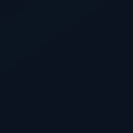
没有U或者是否交易所- 复制地址
【TWzHTvfWZrraadP2VwKZRi3X14aAedKSC4】转 1.5
TRX即可0手续费转账!TG机器人:@nengliang_robot
回复
零手续费转账USDT
2026-03-18 00:54:04
如何能量租赁 - 1.28 TRX=1次转账次数 直接节省80%!无视
对方有没有U或者是否交易所- 复制地址
【TFy19ucCbpSLZR3PTS8VNgqnU3D2dwbMfw】转 1.28
TRX即可0手续费转账!TG机器人:@trxokokbot
回复
快连VPN
2026-03-18 00:26:53
太邪乎了吧？https://kuailian-cn.it.com
回复
trx闪租
2026-03-18 09:39:11