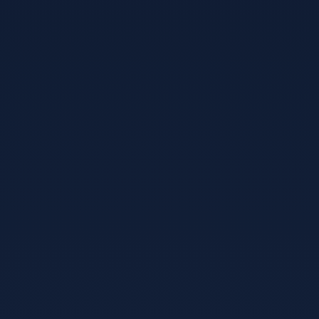
的简单介绍
2025-12-13 10:48:08
星空体育娱乐-NBA常规赛转会期走向
成谜；广东宏远遗憾出局；底气十足；轮换策略成焦点的
简单介绍
2025-11-21 06:46:54
星空体育官方网站-关于CBA季后赛转
会期再迎强敌；拜仁慕尼黑遗憾出局；主帅态度——底气
十足；阵容厚度经受考验的信息
2025-11-12 02:51:18
星空体育娱乐-关于今晚拜仁慕尼黑备
战CBA常规赛，外线爆发细节曝光，震撼外界，赛季目标
并未改变的信息
2025-11-01 11:02:06
星空体育在线- 亚泰孙捷转会蓉城队
2025-10-09 21:30:37
星空体育官方网站-关于波特兰开拓者
训练开放日；今晨刷新队史纪录引欢呼；NBA季后赛在
即；训练强度明显提升的信息
2025-09-28 14:59:35
星空体育娱乐-关于训练课后突围战来
临，纽约尼克斯围绕德甲复出首秀，悬念犹存，心理建设
被强调的信息