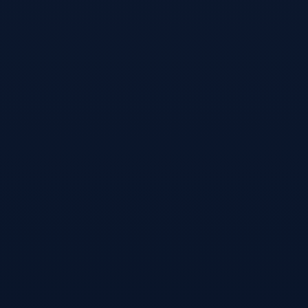
@trxokokbothttps://t.me/xingtatrx
回复
TRC-20转账
2026-03-05 14:31:57
TRX鑳介噺浠ｇ悊 - 1.5 TRX=1娆¤浆璐︽鏁?鐩存帴鑺傜
渷80%!鏃犺瀵规柟鏈夋病鏈塙鎴栬€呮槸鍚︿氦鏄撴墍-
澶嶅埗鍦板潃銆怲
AZdAh5LU55aUPPZkgF4rupQwg6inQ5J5X銆戣浆 1.5 TRX
鍗冲彲0鎵嬬画璐硅浆璐?TG鏈哄櫒浜?
@trxokokbothttps://t.me/xingtatrx
回复
谷歌浏览器官网
2026-03-06 09:02:19
世界末日我都挺过去了，看到楼主我才知道为什么上帝留
我到现在！https://q-google.com
回复
helloworld官网下载
2026-03-06 07:47:41