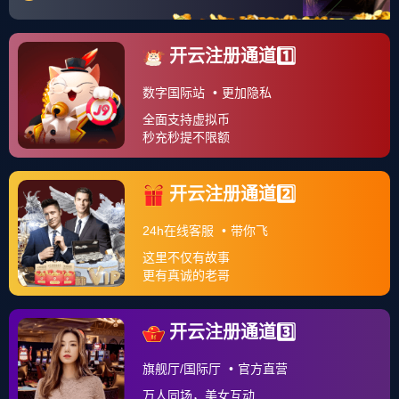
钻石联赛
关于我们
其他
加载中...
首页
>
综合球星
>
球员转会
综合球星
伤病情况
数据表现
球员转会
联系信息
全国咨询热线：400-888-8888