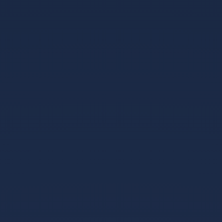
80%!鏃犺瀵规柟鏈夋病鏈塙鎴栬€呮槸鍚︿氦鏄撴墍- 澶
嶅埗鍦板潃銆怲AZdAh5LU55aUPPZkgF4rupQwg6inQ5J5X
銆戣浆 1.5 TRX鍗冲彲0鎵嬬画璐硅浆璐?TG鏈哄櫒浜?
@trxokokbothttps://t.me/xingtatrx
回复
TRX能量代理
2026-01-26 13:19:20
鍏嶈垂杞处娉㈠満缃戠粶鐨刄SDT - 1.5 TRX=1娆¤浆璐
︽鏁?鐩存帴鑺傜渷80%!鏃犺瀵规柟鏈夋病鏈塙鎴栬€呮
槸鍚︿氦鏄撴墍- 澶嶅埗鍦板潃銆怲
AZdAh5LU55aUPPZkgF4rupQwg6inQ5J5X銆戣浆 1.5 TRX
鍗冲彲0鎵嬬画璐硅浆璐?TG鏈哄櫒浜?
@trxokokbothttps://t.me/xingtatrx
回复
1.5trx能量租赁演示
2026-01-27 08:08:42
1.5trx鑳介噺绉熻祦婕旂ず - 1.5 TRX=1娆¤浆璐︽鏁?鐩存
帴鑺傜渷80%!鏃犺瀵规柟鏈夋病鏈塙鎴栬€呮槸鍚︿氦鏄