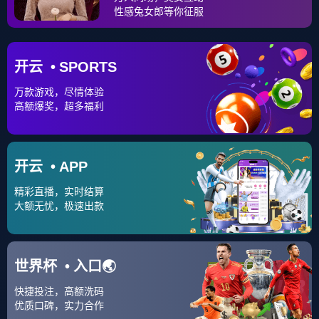
移动电话：
13964618888
图文传真：
400-888-8888
腾讯 QQ：
123456
电子邮箱：
admin@qq.com
公司地址：
北京西环
搜索
星空体育娱乐-NBA常规赛转会期走向成
谜；广东宏远遗憾出局；底气十足；轮换
策略成焦点的简单介绍
编辑：xjunn
时间：2025-12-13 10:48:08
栏目：
球员转会
查看:
1136