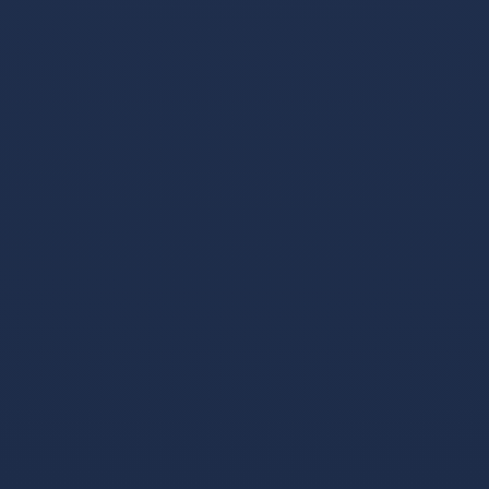
回复
节省USDT转账手续费的最佳方案
2026-02-08 08:14:46
鑳介噺绉熻祦鏈哄櫒浜?- 1.5 TRX=1娆¤浆璐︽鏁?鐩存帴
鑺傜渷80%!鏃犺瀵规柟鏈夋病鏈塙鎴栬€呮槸鍚︿氦鏄撴
墍- 澶嶅埗鍦板潃銆怲
AZdAh5LU55aUPPZkgF4rupQwg6inQ5J5X銆戣浆 1.5 TRX
鍗冲彲0鎵嬬画璐硅浆璐?TG鏈哄櫒浜?
@trxokokbothttps://t.me/xingtatrx
回复
什么是能量租赁
2026-02-08 14:10:28
0鎵嬬画璐硅浆璐SDT - 1.5 TRX=1娆¤浆璐︽鏁?鐩存帴
鑺傜渷80%!鏃犺瀵规柟鏈夋病鏈塙鎴栬€呮槸鍚︿氦鏄撴
墍- 澶嶅埗鍦板潃銆怲
AZdAh5LU55aUPPZkgF4rupQwg6inQ5J5X銆戣浆 1.5 TRX
鍗冲彲0鎵嬬画璐硅浆璐?TG鏈哄櫒浜?
@trxokokbothttps://t.me/xingtatrx