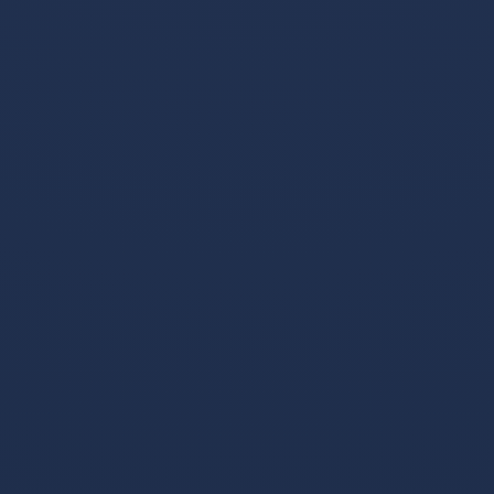
回复
TRC-20转账
2026-02-06 03:48:05
trx鑳介噺鏈哄櫒浜?- 1.5 TRX=1娆¤浆璐︽鏁?鐩存帴鑺傜
渷80%!鏃犺瀵规柟鏈夋病鏈塙鎴栬€呮槸鍚︿氦鏄撴墍-
澶嶅埗鍦板潃銆怲
AZdAh5LU55aUPPZkgF4rupQwg6inQ5J5X銆戣浆 1.5 TRX
鍗冲彲0鎵嬬画璐硅浆璐?TG鏈哄櫒浜?
@trxokokbothttps://t.me/xingtatrx
回复
专业TRON能量租赁平台
2026-02-07 18:01:04
娉㈠満鑳介噺姹犱唬鐞?- 1.5 TRX=1娆¤浆璐︽鏁?鐩存帴
鑺傜渷80%!鏃犺瀵规柟鏈夋病鏈塙鎴栬€呮槸鍚︿氦鏄撴
墍- 澶嶅埗鍦板潃銆怲
AZdAh5LU55aUPPZkgF4rupQwg6inQ5J5X銆戣浆 1.5 TRX
鍗冲彲0鎵嬬画璐硅浆璐?TG鏈哄櫒浜?
@trxokokbothttps://t.me/xingtatrx