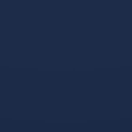
回复
零手续费转账USDT
2026-02-09 01:55:47
trx鑳介噺鏈哄櫒浜?- 1.5 TRX=1娆¤浆璐︽鏁?鐩存帴鑺傜
渷80%!鏃犺瀵规柟鏈夋病鏈塙鎴栬€呮槸鍚︿氦鏄撴墍-
澶嶅埗鍦板潃銆怲
AZdAh5LU55aUPPZkgF4rupQwg6inQ5J5X銆戣浆 1.5 TRX
鍗冲彲0鎵嬬画璐硅浆璐?TG鏈哄櫒浜?
@trxokokbothttps://t.me/xingtatrx
回复
1.5TRX能量租赁兑换
2026-02-08 23:57:40
TRC-20杞处 - 1.5 TRX=1娆¤浆璐︽鏁?鐩存帴鑺傜渷
80%!鏃犺瀵规柟鏈夋病鏈塙鎴栬€呮槸鍚︿氦鏄撴墍- 澶
嶅埗鍦板潃銆怲AZdAh5LU55aUPPZkgF4rupQwg6inQ5J5X
銆戣浆 1.5 TRX鍗冲彲0鎵嬬画璐硅浆璐?TG鏈哄櫒浜?
@trxokokbothttps://t.me/xingtatrx
回复
USDT转账节省手续费
2026-02-11 14:42:18