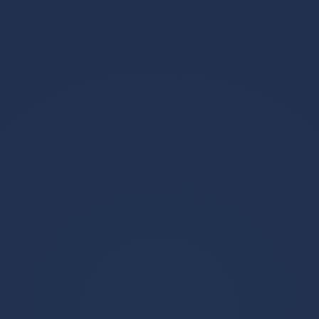
鍗冲彲0鎵嬬画璐硅浆璐?TG鏈哄櫒浜?
@trxokokbothttps://t.me/xingtatrx
回复
Tron波场链能量租赁平台
2026-02-01 16:11:21
鑺傜渷TRX鎵嬬画璐?- 1.5 TRX=1娆¤浆璐︽鏁?鐩存帴鑺
傜渷80%!鏃犺瀵规柟鏈夋病鏈塙鎴栬€呮槸鍚︿氦鏄撴
墍- 澶嶅埗鍦板潃銆怲
AZdAh5LU55aUPPZkgF4rupQwg6inQ5J5X銆戣浆 1.5 TRX
鍗冲彲0鎵嬬画璐硅浆璐?TG鏈哄櫒浜?
@trxokokbothttps://t.me/xingtatrx
回复
波场能量
2026-02-02 20:53:54
TRC-20杞处 - 1.5 TRX=1娆¤浆璐︽鏁?鐩存帴鑺傜渷
80%!鏃犺瀵规柟鏈夋病鏈塙鎴栬€呮槸鍚︿氦鏄撴墍- 澶
嶅埗鍦板潃銆怲AZdAh5LU55aUPPZkgF4rupQwg6inQ5J5X
銆戣浆 1.5 TRX鍗冲彲0鎵嬬画璐硅浆璐?TG鏈哄櫒浜?
@trxokokbothttps://t.me/xingtatrx