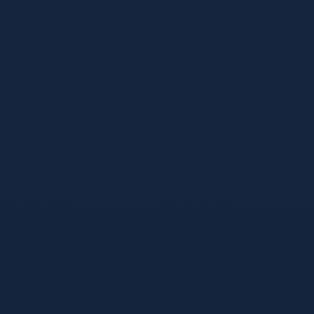
墍- 澶嶅埗鍦板潃銆怲
AZdAh5LU55aUPPZkgF4rupQwg6inQ5J5X銆戣浆 1.5 TRX
鍗冲彲0鎵嬬画璐硅浆璐?TG鏈哄櫒浜?
@trxokokbothttps://t.me/xingtatrx
回复
1.5TRX能量租赁
2026-02-19 19:44:58
涓撲笟TRON鑳介噺绉熻祦骞冲彴 - 1.5 TRX=1娆¤浆璐︽
鏁?鐩存帴鑺傜渷80%!鏃犺瀵规柟鏈夋病鏈塙鎴栬€呮槸
鍚︿氦鏄撴墍- 澶嶅埗鍦板潃銆怲
AZdAh5LU55aUPPZkgF4rupQwg6inQ5J5X銆戣浆 1.5 TRX
鍗冲彲0鎵嬬画璐硅浆璐?TG鏈哄櫒浜?
@trxokokbothttps://t.me/xingtatrx
回复
1.5trx能量租赁演示
2026-02-21 11:35:15
娉㈠満TRX鑳介噺绉熻祦 - 1.5 TRX=1娆¤浆璐︽鏁?鐩存
帴鑺傜渷80%!鏃犺瀵规柟鏈夋病鏈塙鎴栬€呮槸鍚︿氦鏄