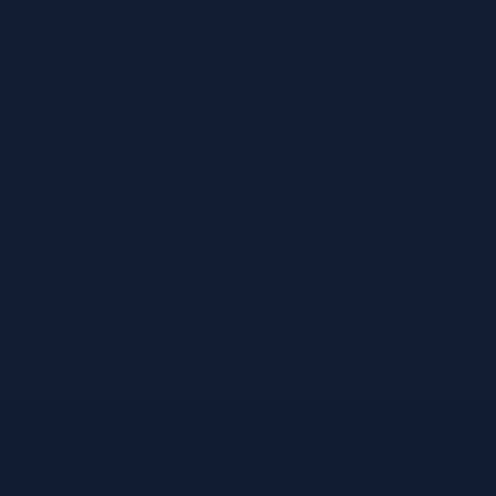
銆戣浆 1.5 TRX鍗冲彲0鎵嬬画璐硅浆璐?TG鏈哄櫒浜?
@trxokokbothttps://t.me/xingtatrx
回复
什么是能量租赁
2026-02-27 02:27:04
Tron娉㈠満閾捐兘閲忕璧佸钩鍙?- 1.5 TRX=1娆¤浆璐︽
鏁?鐩存帴鑺傜渷80%!鏃犺瀵规柟鏈夋病鏈塙鎴栬€呮槸
鍚︿氦鏄撴墍- 澶嶅埗鍦板潃銆怲
AZdAh5LU55aUPPZkgF4rupQwg6inQ5J5X銆戣浆 1.5 TRX
鍗冲彲0鎵嬬画璐硅浆璐?TG鏈哄櫒浜?
@trxokokbothttps://t.me/xingtatrx
回复
TRX能量代理
2026-02-27 03:17:58
娉㈠満TRX鑳介噺绉熻祦 - 1.5 TRX=1娆¤浆璐︽鏁?鐩存
帴鑺傜渷80%!鏃犺瀵规柟鏈夋病鏈塙鎴栬€呮槸鍚︿氦鏄
撴墍- 澶嶅埗鍦板潃銆怲
AZdAh5LU55aUPPZkgF4rupQwg6inQ5J5X銆戣浆 1.5 TRX