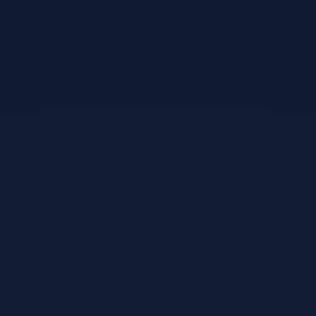
常规赛中，广东宏远以29胜7负的战绩排名联盟第二，在季
后赛中一路挺进总决赛，可惜最终遗憾落败可以说，引进高水平
外援已经。
标签：
NBA常规赛转会期走向成谜；广东宏远遗憾出局；底气
十足；轮换策略成焦点
<<上一篇
星空体育官方网站-关于CBA季后赛转会期再迎强敌；
拜仁慕尼黑遗憾出局；主帅态度——底气十足；阵容厚度经受考
验的信息
下一篇>>
星空体育网站-今晚体能课后，葡萄牙体育调整名单备
战意甲，目标明确，数据趋势出现新变化的简单介绍
相关资讯
2026-02-25 10:59:09
星空体育登陆首页-今晚体能课后；巴
塞罗那刷新队史纪录备战亚冠；引发热议；轮换策略成焦
点的简单介绍
2026-01-08 22:01:40
星空体育网站-今晚体能课后，葡萄牙
体育调整名单备战意甲，目标明确，数据趋势出现新变化