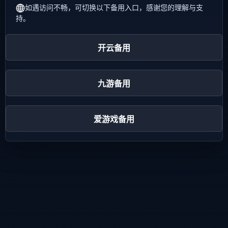
本场对阵CBA球队广州龙狮，森林狼预计将进行阵容轮换
测试， 招揽等任何种类或任何决定性建议或形式之申述，广大
彩民朋友请。
在今日进行的
星空体育娱乐
NBA季前赛中，明尼苏达森林
狼队以13474的
星空体育登陆首页
悬殊比分狂胜广州朗肽海本
队，以60分的
星空体育在线
巨大优势展现出NBA球队与CBA。
常规赛中，拥有泡椒保罗乔治的
星空体育官方网站
快船排名
西部积分榜第八，森林狼位列西部第七中午12时，CCTV5直播
体坛快讯CBA季后赛半决。